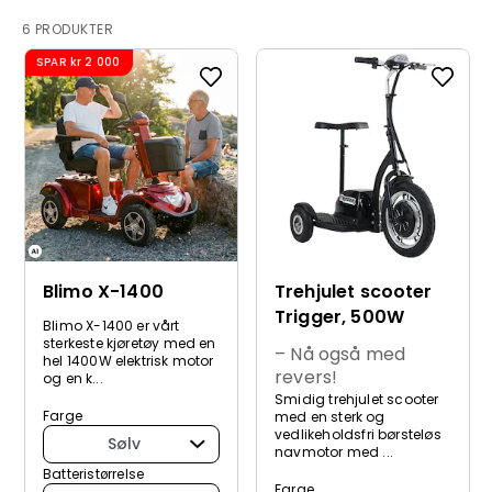
6 PRODUKTER
SPAR
kr 2 000
Blimo X-1400
Trehjulet scooter
Trigger, 500W
Blimo X-1400 er vårt
sterkeste kjøretøy med en
– Nå også med
hel 1400W elektrisk motor
revers!
og en k...
Smidig trehjulet scooter
Farge
med en sterk og
vedlikeholdsfri børsteløs
Sølv
navmotor med ...
Batteristørrelse
Farge