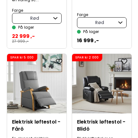
Farge
Farge
Rød
Rød
På lager
På lager
22 999 ,-
16 999 ,-
27 999 ,-
SPAR
kr 5 000
SPAR
kr 2 000
Elektrisk løftestol -
Elektrisk løftestol -
Fårö
Blidö