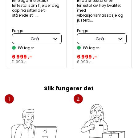
En elegant elektrisk
Blidö løftestol er en
løftestol som hjelper deg
lenestol av høy kvalitet
opp fra sittende til
med
stående stil...
vibrasjonsmassasje og
justerb...
Farge
Farge
Grå
Grå
På lager
På lager
6 999 ,-
6 999 ,-
11 999 ,-
8 999 ,-
Slik fungerer det
1
2