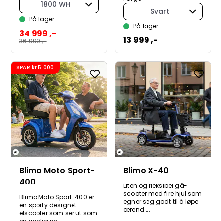
1800 WH
Svart
På lager
På lager
34 999 ,-
13 999 ,-
36 999 ,-
SPAR
kr 5 000
Blimo Moto Sport-
Blimo X-40
400
Liten og fleksibel gå-
scooter med fire hjul som
Blimo Moto Sport-400 er
egner seg godt til å løpe
en sporty designet
ærend ...
elscooter som ser ut som
en vanlig sc...