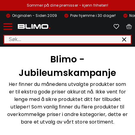
Sommer på dine premisser – kjenn friheten!
Originalen - Siden 2009
Prøv hjemme i 30 dager!
Nor
Blimo -
Jubileumskampanje
Her finner du månedens utvalgte produkter som
er til ekstra gode priser akkurat nå. Ikke vent for
lenge med å sikre produktet ditt før tilbudet
utløper! Som vanlig finner du flere produkter til
overkommelige priser i andre kategorier, dette er
bare et utvalg av vårt store sortiment.