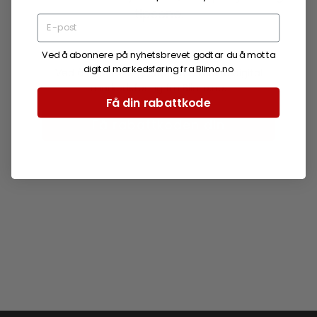
tipsene.
Ved å abonnere på nyhetsbrevet godtar du å motta
digital markedsføring fra Blimo.no
Ved å abonnere godtar du å motta digital
markedsføring fra Blimo.no.
Få din rabattkode
Få rabattkoden din