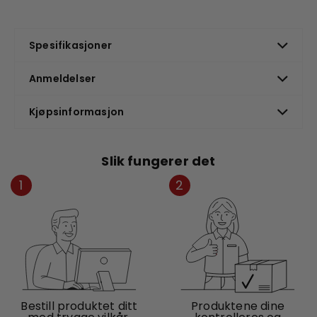
Spesifikasjoner
Anmeldelser
Kjøpsinformasjon
Slik fungerer det
1
2
Bestill produktet ditt
Produktene dine