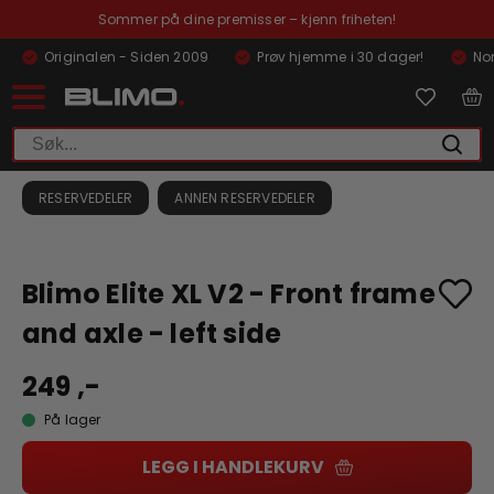
Sommer på dine premisser – kjenn friheten!
Originalen - Siden 2009
Prøv hjemme i 30 dager!
Nor
RESERVEDELER
ANNEN RESERVEDELER
Blimo Elite XL V2 - Front frame
and axle - left side
249 ,-
På lager
LEGG I HANDLEKURV