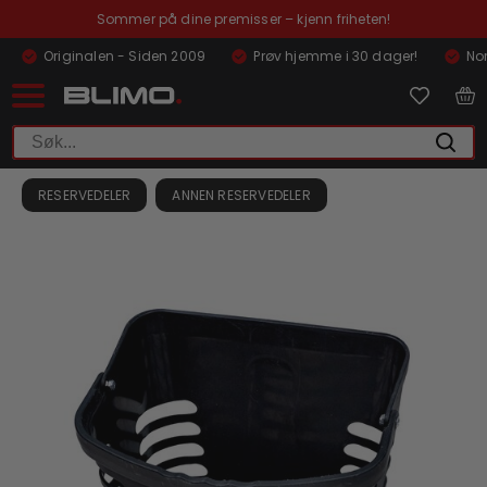
Sommer på dine premisser – kjenn friheten!
Originalen - Siden 2009
Prøv hjemme i 30 dager!
Nor
RESERVEDELER
ANNEN RESERVEDELER