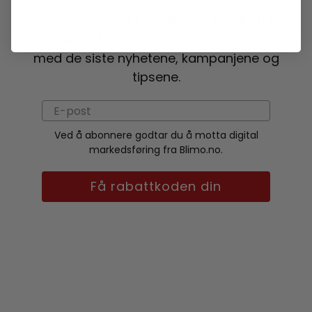
Som prenumerant får du 500 kr rabatt på
ditt første kjøp over 20 000 kr. Vær først
med de siste nyhetene, kampanjene og
tipsene.
Ved å abonnere godtar du å motta digital
markedsføring fra Blimo.no.
Få rabattkoden din