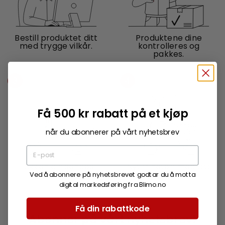
Bestill produktet ditt
Produktene dine
med trygge vilkår.
kontrolleres og
pakkes.
3
4
Få 500 kr rabatt på et kjøp
når du abonnerer på vårt nyhetsbrev
Pakken din sendes
Nyt friheten med ditt
hjem til deg.
nye produkt.
Ved å abonnere på nyhetsbrevet godtar du å motta
digital markedsføring fra Blimo.no
Få din rabattkode
Abonner på vårt nyhetsbrev!