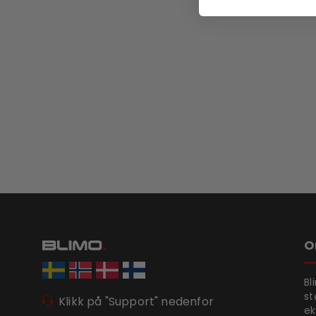
O
Bl
st
Klikk på "Support" nedenfor
ek