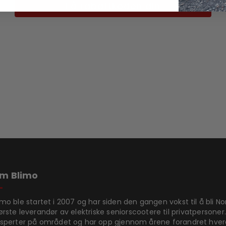
Få rabattkoden din
m Blimo
imo ble startet i 2007 og har siden den gangen vokst til å bli N
ørste leverandør av elektriske seniorscootere til privatpersoner.
sperter på området og har opp gjennom årene forandret hve