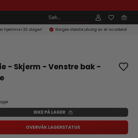
Søk
øv hjemme i 30 dager!
Norges største utvalg av el-scootere!
e - Skjerm - Venstre bak -
se
lager
IKKE PÅ LAGER
OVERVÅK LAGERSTATUS