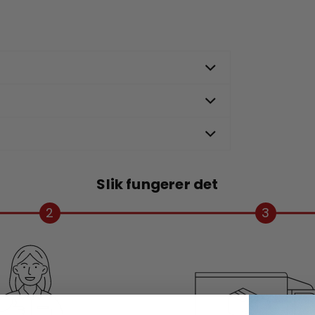
Slik fungerer det
2
3