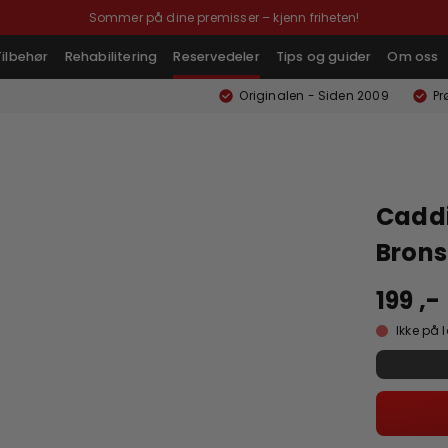
Sommer på dine premisser – kjenn friheten!
Tilbehør
Rehabilitering
Reservedeler
Tips og guider
Om oss
Originalen - Siden 2009
Pr
Caddi
Bron
199 ,-
Ikke på 