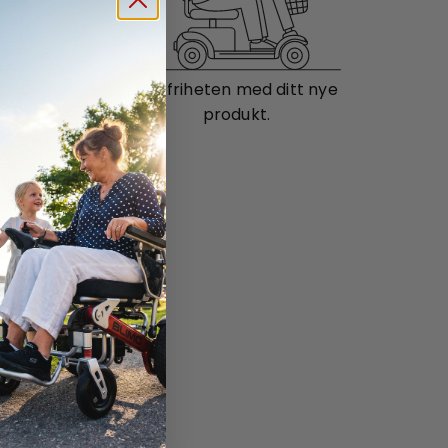
il deg.
Nyt friheten med ditt nye
produkt.