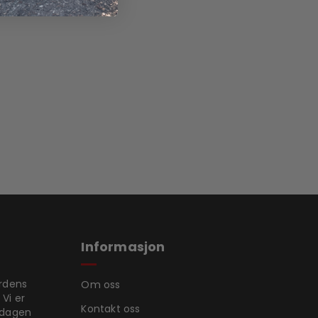
Informasjon
ordens
Om oss
 Vi er
Kontakt oss
rdagen