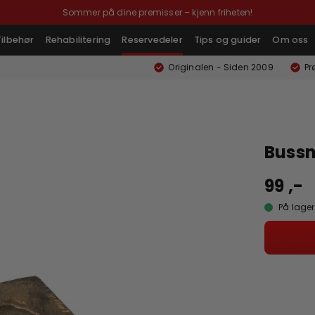
Sommer på dine premisser – kjenn friheten!
Tilbehør
Rehabilitering
Reservedeler
Tips og guider
Om oss
Originalen - Siden 2009
Pr
Bussn
99 ,-
På lager