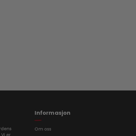
Informasjon
ordens
Om oss
 Vi er