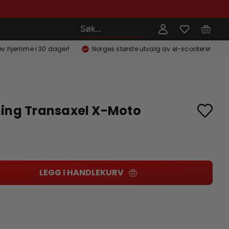
Søk
øv hjemme i 30 dager!
Norges største utvalg av el-scootere!
ing Transaxel X-Moto
LEGG I HANDLEKURV