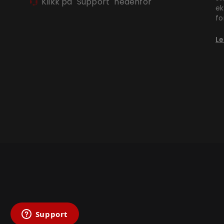
Klikk på "Support" nedenfor
ek
fo
Le