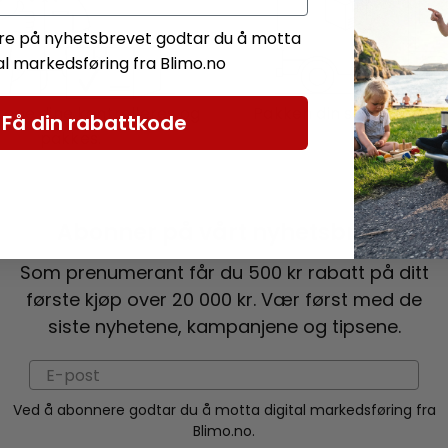
e på nyhetsbrevet godtar du å motta
tal markedsføring fra Blimo.no
ene dine kontrolleres og
Pakken din sendes hjem t
Få din rabattkode
pakkes.
Abonner på vårt nyhetsbrev!
Som prenumerant får du 500 kr rabatt på ditt
første kjøp over 20 000 kr. Vær først med de
siste nyhetene, kampanjene og tipsene.
Ved å abonnere godtar du å motta digital markedsføring fra
Blimo.no.