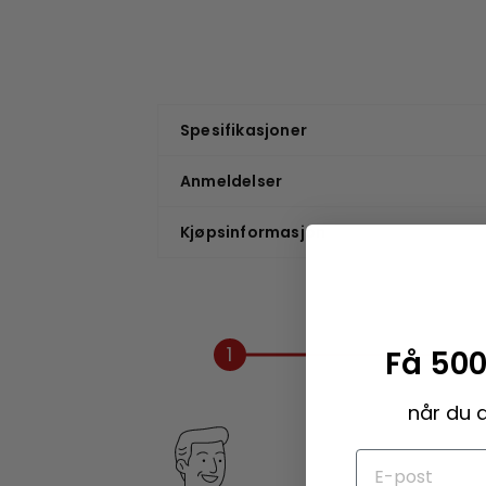
Spesifikasjoner
Anmeldelser
Kjøpsinformasjon
1
Få 500
når du 