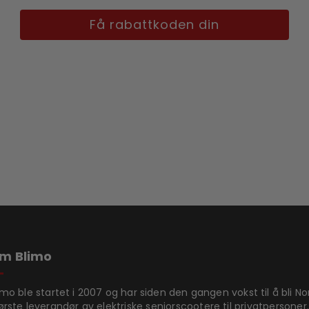
Få rabattkoden din
m Blimo
imo ble startet i 2007 og har siden den gangen vokst til å bli N
ørste leverandør av elektriske seniorscootere til privatpersoner.