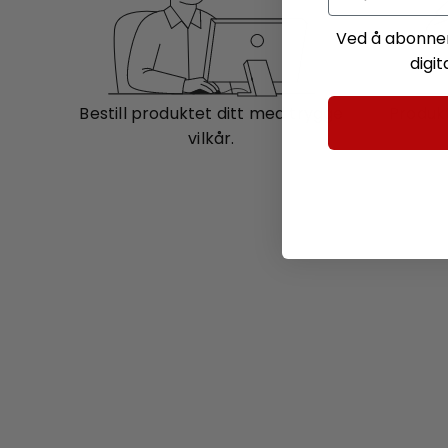
Ved å abonner
digi
Bestill produktet ditt med trygge
Produkt
vilkår.