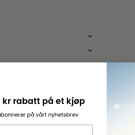
Slik fungerer det
2
3
 kr rabatt på et kjøp
abonnerer på vårt nyhetsbrev