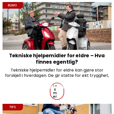
med motor, er det viktig å veie fordelene opp mot
eventuelle ulemper.
BLIMO
Tekniske hjelpemidler for eldre – Hva
finnes egentlig?
Tekniske hjelpemidler for eldre kan gjøre stor
forskjell i hverdagen. De gir støtte for økt trygghet,
forenkler daglige gjøremål og fremmer
selvstendighet.
Le
s
Enten det handler om husarbeid eller å komme seg
m
rundt på en trehjulssykkel, kan riktig hjelpemiddel
er
forbedre livskvaliteten betydelig.
TIPS