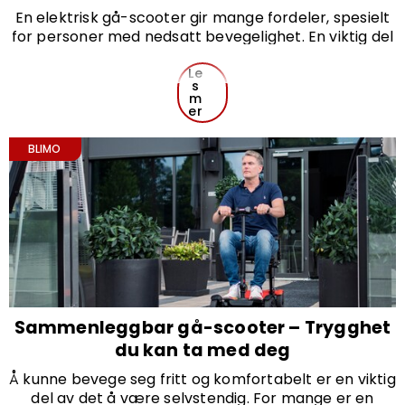
En elektrisk gå-scooter gir mange fordeler, spesielt
for personer med nedsatt bevegelighet. En viktig del
av disse kjøretøyene er batteriets levetid – og hvor
lenge det holder mellom ladingene.
Le
s
Dette er et vanlig spørsmål blant dem som vurderer
m
å kjøpe en gå-scooter – eller som allerede bruker
er
en.
La oss se nærmere på hva du bør vite om batteriet –
BLIMO
og hvordan du kan forlenge levetiden og
rekkevidden.
Sammenleggbar gå-scooter – Trygghet
du kan ta med deg
Å kunne bevege seg fritt og komfortabelt er en viktig
del av det å være selvstendig. For mange er en