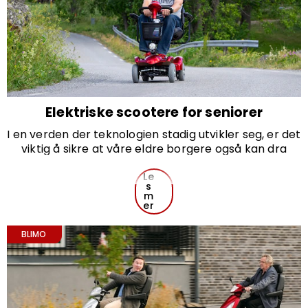
Elektriske scootere for seniorer
I en verden der teknologien stadig utvikler seg, er det
viktig å sikre at våre eldre borgere også kan dra
nytte av fremskrittene. Elektriske scootere for
seniorer representerer en revolusjon innen mobilitet
Le
s
og frihet, og gjør det mulig for eldre å bevare sin
m
uavhengighet og livskvalitet. Med avanserte
er
funksjoner som lang batterilevetid og ergonomisk
design, kan disse kjøretøyene gi en betydelig
BLIMO
forbedring i hverdagen.