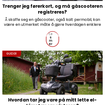
Trenger jeg førerkort, og må gåscooteren
registreres?
Å skaffe seg en gåscooter, også kalt permobil, kan
være en utmerket måte å gjøre hverdagen enklere
og gi deg større frihet i mobiliteten. Men mange lurer
på om det kreves førerkort, eller om scooteren må
Le
s
registreres. Her forklarer vi hva som gjelder på en
m
tydelig og enkel måte.
er
GUIDER
Hvordan tar jeg vare på mitt lette el-