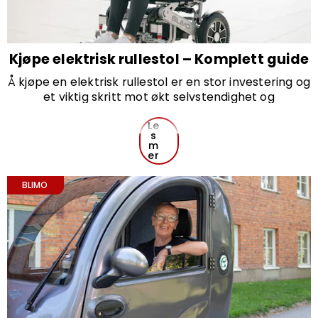
Kjøpe elektrisk rullestol – Komplett guide
Å kjøpe en elektrisk rullestol er en stor investering og
et viktig skritt mot økt selvstendighet og
bevegelsesfrihet. Det er imidlertid mange faktorer å
vurdere for å finne en modell som passer dine
Le
s
spesifikke behov.
m
Denne guiden gir deg en oversikt over hva du bør
er
tenke på når du skal kjøpe elektrisk rullestol – slik at
du kan ta et informert valg.
BLIMO