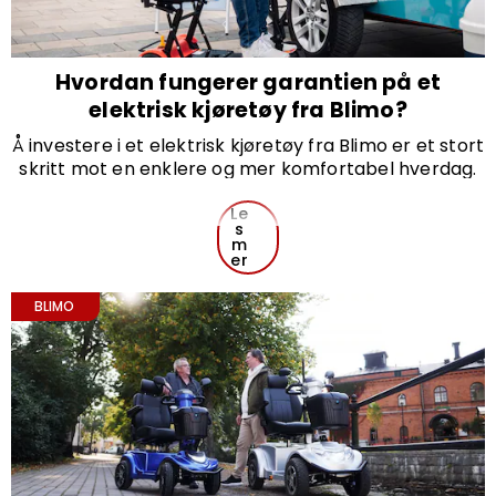
Hvordan fungerer garantien på et
elektrisk kjøretøy fra Blimo?
Å investere i et elektrisk kjøretøy fra Blimo er et stort
skritt mot en enklere og mer komfortabel hverdag.
Men hva skjer hvis noe går galt? Her forklarer vi
hvordan garantien fungerer for Blimos elektriske
Le
s
kjøretøy, og hvilke servicealternativer som er
m
tilgjengelige.
er
BLIMO