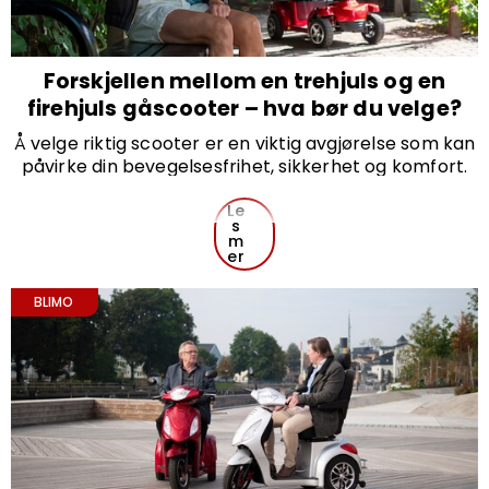
Forskjellen mellom en trehjuls og en
firehjuls gåscooter – hva bør du velge?
Å velge riktig scooter er en viktig avgjørelse som kan
påvirke din bevegelsesfrihet, sikkerhet og komfort.
Et av de vanligste spørsmålene er: bør du velge en
trehjuls eller en firehjuls scooter? Her går vi gjennom
Le
s
de viktigste forskjellene og hva du bør vurdere før du
m
bestemmer deg.
er
BLIMO