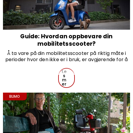
Guide: Hvordan oppbevare din
mobilitetsscooter?
Å ta vare på din mobilitetsscooter på riktig måte i
perioder hvor den ikke er i bruk, er avgjørende for å
opprettholde ytelsen og levetiden. Her er noen tips
og råd for å oppbevare scooteren din på best mulig
Le
s
måte for å forlenge levetiden.
m
er
BLIMO