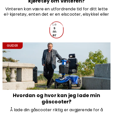
kjøretøy om vinteren?
Vinteren kan være en utfordrende tid for ditt lette
el-kjøretøy, enten det er en elscooter, elsykkel eller
et annet elektrisk hjelpemiddel. For å sikre at
kjøretøyet fungerer optimalt og får lengre levetid, er
Le
s
det viktig å ta godt vare på det i vintermånedene.
m
Her er de beste tipsene for vedlikehold og pleie!
er
GUIDER
Hvordan og hvor kan jeg lade min
gåscooter?
Å lade din gåscooter riktig er avgjørende for å