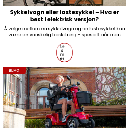
Sykkelvogn eller lastesykkel – Hva er
best i elektrisk versjon?
Å velge mellom en sykkelvogn og en lastesykkel kan
være en vanskelig beslutning – spesielt når man
vurderer den elektriske versjonen av disse
transportmidlene. Begge alternativene har ulike
Le
s
fordeler, avhengig av behov og livsstil. I denne
m
artikkelen går vi gjennom fordeler og ulemper med
er
elektriske sykkelvogner og lastesykler, og gir råd om
hvilket alternativ som kan være best for deg.
BLIMO