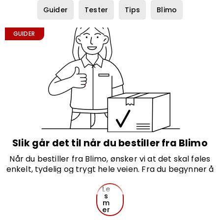
Guider
Tester
Tips
Blimo
GUIDER
Slik går det til når du bestiller fra Blimo
Når du bestiller fra Blimo, ønsker vi at det skal føles
enkelt, tydelig og trygt hele veien. Fra du begynner å
lete etter riktig produkt til du tar det i bruk, er vi her
for å hjelpe deg. Nedenfor går vi gjennom steg for
Le
s
steg hvordan det foregår.
m
er