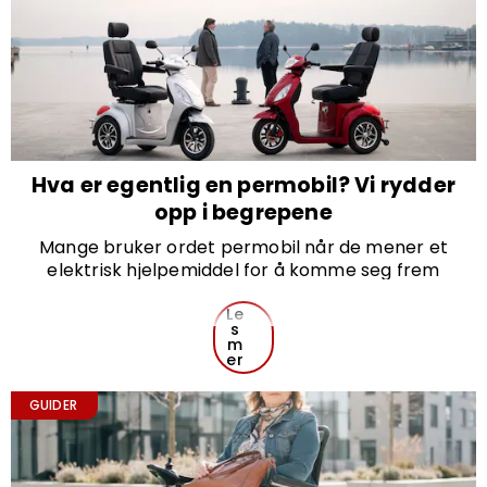
du planlegger å bruke scooteren.
Hva er egentlig en permobil? Vi rydder
opp i begrepene
Mange bruker ordet permobil når de mener et
elektrisk hjelpemiddel for å komme seg frem
utendørs. Men hva betyr ordet egentlig, og er det
det samme som en gåscooter eller elektrisk
Le
s
rullestol? Her rydder vi opp i begrepene og forklarer
m
forskjellene.
er
GUIDER