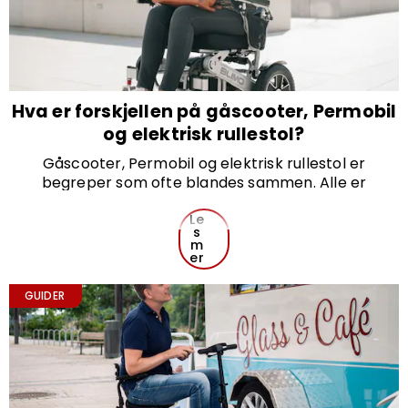
Hva er forskjellen på gåscooter, Permobil
og elektrisk rullestol?
Gåscooter, Permobil og elektrisk rullestol er
begreper som ofte blandes sammen. Alle er
elektriske hjelpemidler, men de brukes på ulike
måter og passer til forskjellige behov, og det er ikke
Le
s
alltid tydelig hva som skiller dem fra hverandre. Her
m
går vi gjennom forskjellene for å hjelpe deg med å
er
finne riktig løsning ut fra dine behov.
GUIDER