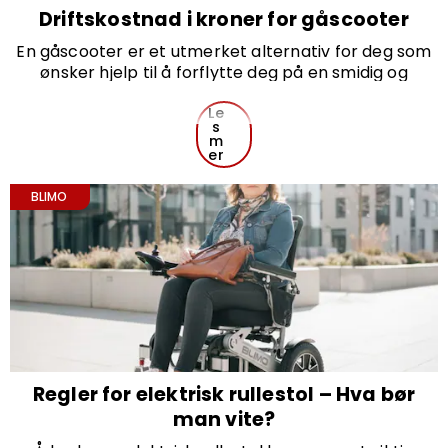
Driftskostnad i kroner for gåscooter
En gåscooter er et utmerket alternativ for deg som
ønsker hjelp til å forflytte deg på en smidig og
komfortabel måte. I tillegg til å gi frihet og gjøre
hverdagen enklere, er en av de største fordelene de
Le
s
lave driftskostnadene. Her ser vi nærmere på hva du
m
kan forvente deg av driftskostnad i kroner for en
er
gåscooter.
BLIMO
Få 500 kr rabatt på et kjøp
når du abonnerer på vårt nyhetsbrev
Regler for elektrisk rullestol – Hva bør
man vite?