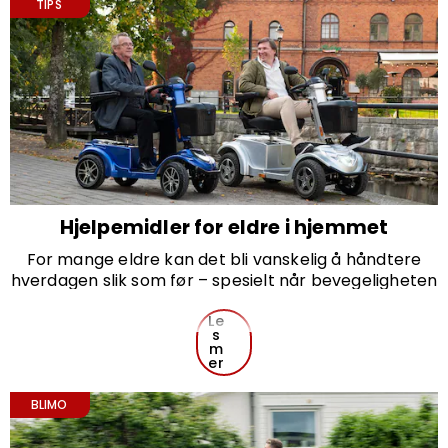
tenke på.
TIPS
Hjelpemidler for eldre i hjemmet
For mange eldre kan det bli vanskelig å håndtere
hverdagen slik som før – spesielt når bevegeligheten
og styrken begynner å svekkes.
Heldigvis finnes det mange ulike hjelpemidler for
Le
s
eldre i hjemmet som kan gjøre det enklere å leve et
m
selvstendig og aktivt liv hjemme.
er
Med riktige hjelpemidler kan alt fra hygiene og
matlaging til forflytning bli både lettere og tryggere.
BLIMO