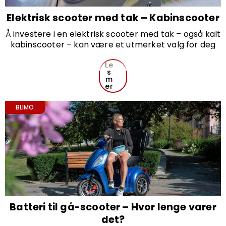
Elektrisk scooter med tak – Kabinscooter
Å investere i en elektrisk scooter med tak – også kalt
kabinscooter – kan være et utmerket valg for deg
som ønsker trygghet og komfort gjennom hele året.
En kabinscooter beskytter godt mot vær og vind,
Le
s
noe som gjør den spesielt godt egnet for deg som vil
m
kunne bevege deg fritt også på regnfulle eller kalde
er
dager.
Med en kabinscooter kan du forflytte deg på en
BLIMO
behagelig og miljøvennlig måte – samtidig som du får
det ekstra beskyttelsen et tak gir.
Batteri til gå-scooter – Hvor lenge varer
det?