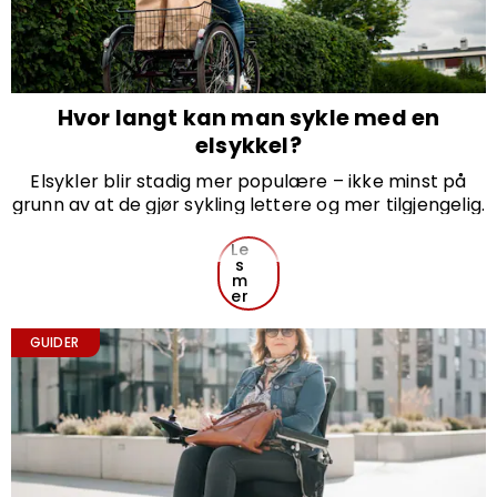
Hvor langt kan man sykle med en
elsykkel?
Elsykler blir stadig mer populære – ikke minst på
grunn av at de gjør sykling lettere og mer tilgjengelig.
Et vanlig spørsmål mange har er: Hvor langt kan man
sykle med en elsykkel?
Le
s
Svaret avhenger av flere faktorer som påvirker
m
rekkevidden. I denne artikkelen går vi gjennom hva
er
som avgjør hvor langt du kan komme på én lading –
og hvordan du kan få mest mulig ut av elsykkelens
GUIDER
batteri.