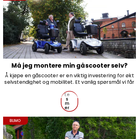
Må jeg montere min gåscooter selv?
Å kjøpe en gåscooter er en viktig investering for økt
selvstendighet og mobilitet. Et vanlig spørsmål vi får
er: "Må jeg montere noe selv?" Svaret er at din
gåscooter leveres 90 % ferdigmontert, noe som
Le
s
betyr at du kun trenger å utføre et par enkle steg før
m
du er klar til å ta den i bruk.
er
BLIMO