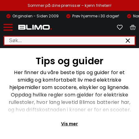
Sommer på dine premisser – kjenn friheten!
Originalen - Siden 2009
Prøv hjemme i 30 dager!
Nor
Tips og guider
Her finner du våre beste tips og guider for et
smidig og komfortabelt liv med elektriske
hjelpemidler som scootere, elsykler og lignende.
Oppdag hvilke regler som gjelder for elektriske
rullestoler, hvor lang levetid Blimos batterier har,
og hva driftskostnaden i kroner er for en scooter.
Les også om alle fordelene ved å velge en trehjuls
Vis mer
elsykkel!