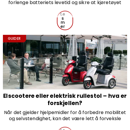
forlenge batteriets levetid og sikre at kjøretøyet
fungerer optimalt. Her går vi gjennom noen enkle,
men viktige steg for sikker og effektiv lading.
Le
s
m
er
GUIDER
Elscootere eller elektrisk rullestol – hva er
forskjellen?
Når det gjelder hjelpemidler for å forbedre mobilitet
og selvstendighet, kan det være lett å forveksle
begreper som scootere og elektriske rullestoler.