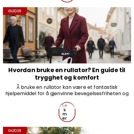
riktig elsykkel, og hvordan du kan starte på en trygg
og morsom måte.
GUIDER
Hvordan bruke en rullator? En guide til
trygghet og komfort
Å bruke en rullator kan være et fantastisk
hjelpemiddel for å gjenvinne bevegelsesfriheten og
tryggheten i hverdagen. Her går vi gjennom hvordan
du best bruker en rullator, slik at du kan føle deg
Le
s
trygg og komfortabel når du beveger deg.
m
er
GUIDER