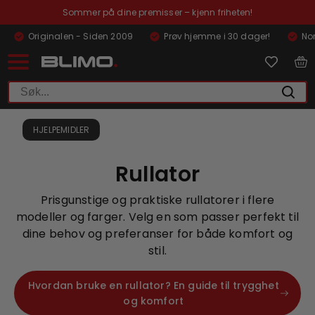
Sommer på dine premisser – kjenn friheten!
Originalen - Siden 2009
Prøv hjemme i 30 dager!
Nor
HJELPEMIDLER
Rullator
Prisgunstige og praktiske rullatorer i flere
modeller og farger. Velg en som passer perfekt til
dine behov og preferanser for både komfort og
stil.
Hvordan bruke en rullator? En guide til trygghet
og komfort