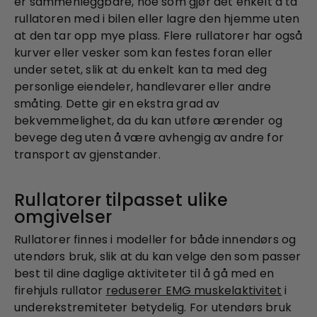
er sammenleggbare, noe som gjør det enkelt å ta
rullatoren med i bilen eller lagre den hjemme uten
at den tar opp mye plass. Flere rullatorer har også
kurver eller vesker som kan festes foran eller
under setet, slik at du enkelt kan ta med deg
personlige eiendeler, handlevarer eller andre
småting. Dette gir en ekstra grad av
bekvemmelighet, da du kan utføre ærender og
bevege deg uten å være avhengig av andre for
transport av gjenstander.
Rullatorer tilpasset ulike
omgivelser
Rullatorer finnes i modeller for både innendørs og
utendørs bruk, slik at du kan velge den som passer
best til dine daglige aktiviteter til å gå med en
firehjuls rullator
reduserer EMG muskelaktivitet
i
underekstremiteter betydelig. For utendørs bruk