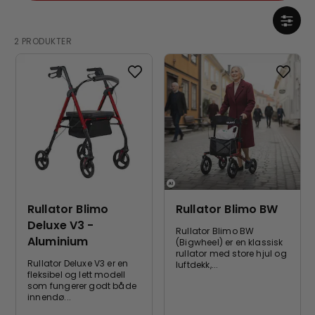
2 PRODUKTER
Rullator Blimo
Rullator Blimo BW
Deluxe V3 -
Rullator Blimo BW
Aluminium
(Bigwheel) er en klassisk
rullator med store hjul og
Rullator Deluxe V3 er en
luftdekk,...
fleksibel og lett modell
som fungerer godt både
innendø...