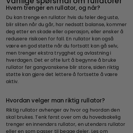
Vanlige spørsmål om rullatorer
Hvem trenger en rullator, og når?
Du kan trenge en rullator hvis du føler deg ustø,
blir sliten når du går, har nedsatt balanse, kommer
deg etter en skade eller operasjon, eller ønsker å
redusere risikoen for fall. En rullator kan også
være en god støtte når du fortsatt kan gå selv,
men trenger ekstra trygghet og avlastning i
hverdagen. Det er ofte lurt å begynne å bruke
rullator før gangvanskene blir store, siden riktig
støtte kan gjøre det lettere å fortsette å være
aktiv.
Hvordan velger man riktig rullator?
Riktig rullator avhenger av hvor og hvordan den
skal brukes. Tenk først over om du hovedsakelig
trenger en innendørs rullator, en utendørs rullator
eller en som passer til begge deler. Les om