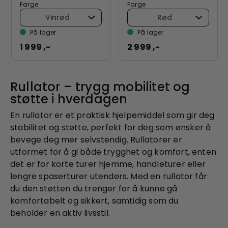
Farge
Farge
Vinrød
Rød
På lager
På lager
1 999 ,-
2 999 ,-
Rullator – trygg mobilitet og
støtte i hverdagen
En rullator er et praktisk hjelpemiddel som gir deg
stabilitet og støtte, perfekt for deg som ønsker å
bevege deg mer selvstendig. Rullatorer er
utformet for å gi både trygghet og komfort, enten
det er for korte turer hjemme, handleturer eller
lengre spaserturer utendørs. Med en rullator får
du den støtten du trenger for å kunne gå
komfortabelt og sikkert, samtidig som du
beholder en aktiv livsstil.