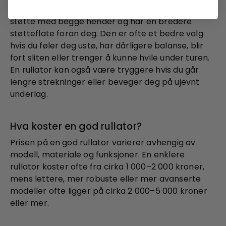
En rullator gir derimot mer stabilitet fordi du får
støtte med begge hender og har en bredere
støtteflate foran deg. Den er ofte et bedre valg
hvis du føler deg ustø, har dårligere balanse, blir
fort sliten eller trenger å kunne hvile under turen.
En rullator kan også være tryggere hvis du går
lengre strekninger eller beveger deg på ujevnt
underlag.
Hva koster en god rullator?
Prisen på en god rullator varierer avhengig av
modell, materiale og funksjoner. En enklere
rullator koster ofte fra cirka 1 000–2 000 kroner,
mens lettere, mer robuste eller mer avanserte
modeller ofte ligger på cirka 2 000–5 000 kroner
eller mer.