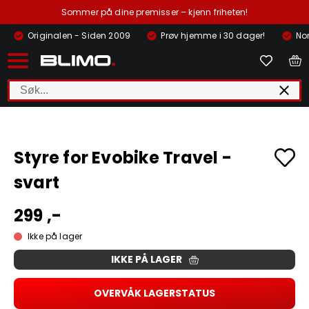
Sommer på dine premisser – kjenn friheten!
Originalen - Siden 2009
Prøv hjemme i 30 dager!
Nor
Styre for Evobike Travel -
svart
299 ,-
Ikke på lager
IKKE PÅ LAGER
OVERVÅK LAGERSTATUS