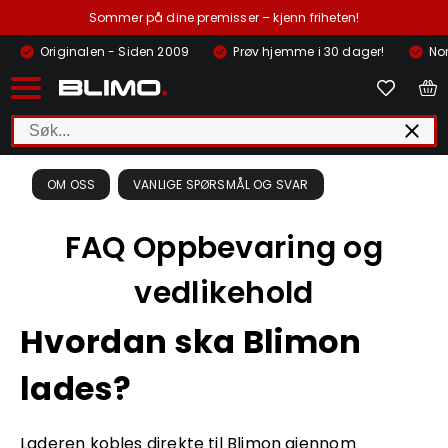
Sommer på dine premisser – kjenn friheten!
Originalen - Siden 2009
Prøv hjemme i 30 dager!
Nor
OM OSS
VANLIGE SPØRSMÅL OG SVAR
FAQ Oppbevaring og
vedlikehold
Hvordan ska Blimon
lades?
Laderen kobles direkte til Blimon gjennom