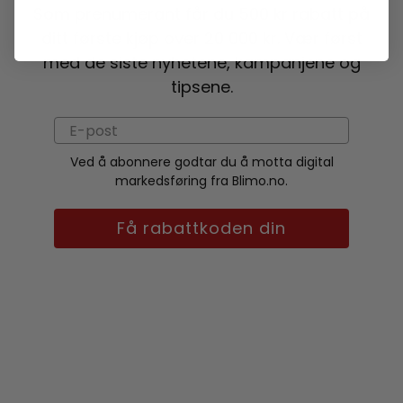
Som prenumerant får du 500 kr rabatt på
ditt første kjøp over 20 000 kr. Vær først
med de siste nyhetene, kampanjene og
tipsene.
Ved å abonnere godtar du å motta digital
markedsføring fra Blimo.no.
Få rabattkoden din