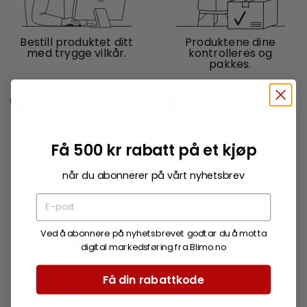
Bestill produktet ditt
Produktene dine
med trygge vilkår.
kontrolleres og
pakkes.
3
4
Få 500 kr rabatt på et kjøp
når du abonnerer på vårt nyhetsbrev
Pakken din sendes
Nyt friheten med ditt
hjem til deg.
nye produkt.
Ved å abonnere på nyhetsbrevet godtar du å motta
digital markedsføring fra Blimo.no
Få din rabattkode
Abonner på vårt nyhetsbrev!