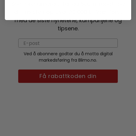
Som prenumerant får du 500 kr rabatt på
ditt første kjøp over 20 000 kr. Vær først
med de siste nyhetene, kampanjene og
tipsene.
Ved å abonnere godtar du å motta digital
markedsføring fra Blimo.no.
Få rabattkoden din