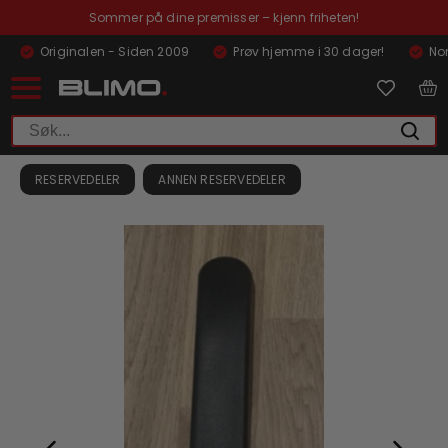
Sommer på dine premisser – kjenn friheten!
Originalen - Siden 2009
Prøv hjemme i 30 dager!
Nor
RESERVEDELER
ANNEN RESERVEDELER