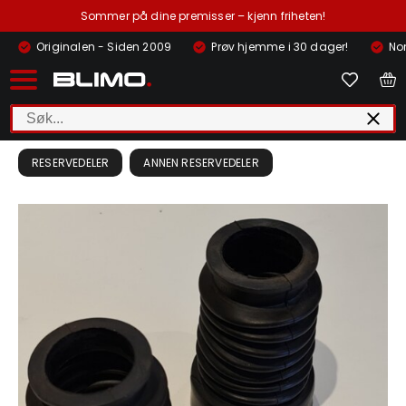
Sommer på dine premisser – kjenn friheten!
Originalen - Siden 2009
Prøv hjemme i 30 dager!
Nor
RESERVEDELER
ANNEN RESERVEDELER