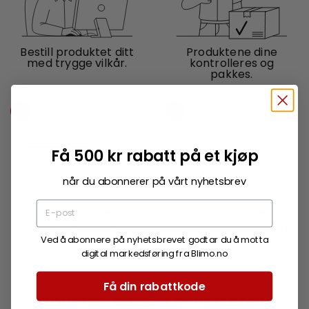
Bestill produktet ditt
Produktene dine
med trygge vilkår.
kontrolleres og
pakkes.
3
4
Få 500 kr rabatt på et kjøp
når du abonnerer på vårt nyhetsbrev
Pakken din sendes
Nyt friheten med ditt
hjem til deg.
nye produkt.
Ved å abonnere på nyhetsbrevet godtar du å motta
digital markedsføring fra Blimo.no
Få din rabattkode
Abonner på vårt nyhetsbrev!