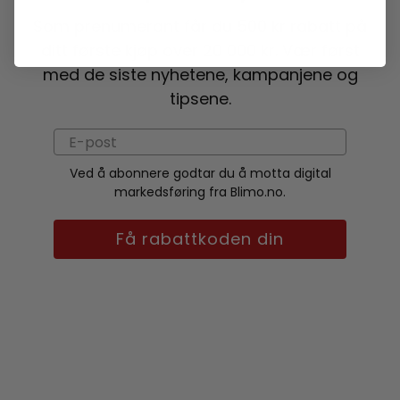
Som prenumerant får du 500 kr rabatt på
ditt første kjøp over 20 000 kr. Vær først
med de siste nyhetene, kampanjene og
tipsene.
Ved å abonnere godtar du å motta digital
markedsføring fra Blimo.no.
Få rabattkoden din