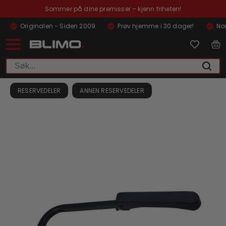
Sommer på dine premisser – kjenn friheten!
Originalen - Siden 2009
Prøv hjemme i 30 dager!
Nor
RESERVEDELER
ANNEN RESERVEDELER