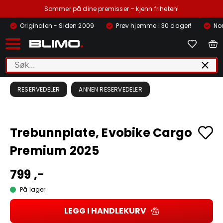
Sommer på dine premisser – kjenn friheten!
Originalen - Siden 2009
Prøv hjemme i 30 dager!
Nor
RESERVEDELER
ANNEN RESERVEDELER
Trebunnplate, Evobike Cargo
Premium 2025
799 ,-
På lager
LEGG I HANDLEKURV