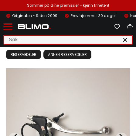
Sommer på dine premisser – kjenn friheten!
Originalen - Siden 2009
Prøv hjemme i 30 dager!
Nor
RESERVEDELER
ANNEN RESERVEDELER