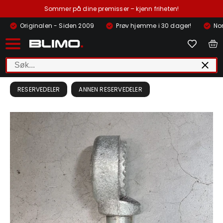
Sommer på dine premisser – kjenn friheten!
Originalen - Siden 2009
Prøv hjemme i 30 dager!
Nor
RESERVEDELER
ANNEN RESERVEDELER