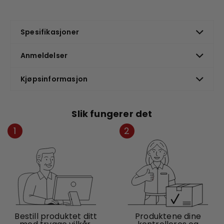
Spesifikasjoner
Anmeldelser
Kjøpsinformasjon
Slik fungerer det
1
2
Bestill produktet ditt
Produktene dine