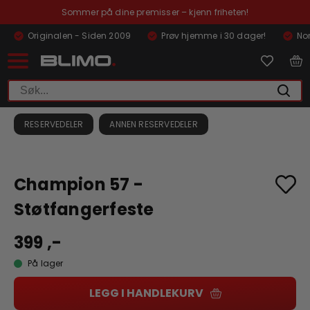
Sommer på dine premisser – kjenn friheten!
Originalen - Siden 2009
Prøv hjemme i 30 dager!
Nor
RESERVEDELER
ANNEN RESERVEDELER
Champion 57 -
Støtfangerfeste
399 ,-
På lager
LEGG I HANDLEKURV