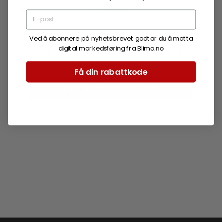
tipsene.
Ved å abonnere på nyhetsbrevet godtar du å motta
digital markedsføring fra Blimo.no
Ved å abonnere godtar du å motta digital
markedsføring fra Blimo.no.
Få din rabattkode
Få rabattkoden din