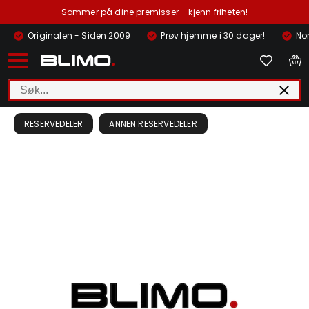
Sommer på dine premisser – kjenn friheten!
Originalen - Siden 2009
Prøv hjemme i 30 dager!
Nor
RESERVEDELER
ANNEN RESERVEDELER