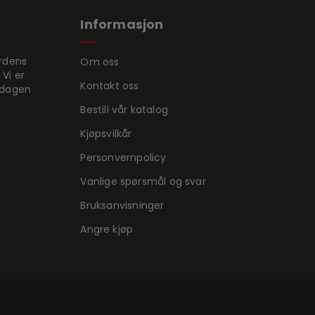
Informasjon
ordens
Om oss
 Vi er
Kontakt oss
rdagen
Bestill vår katalog
Kjøpsvilkår
Personvernpolicy
Vanlige spørsmål og svar
Bruksanvisninger
Angre kjøp