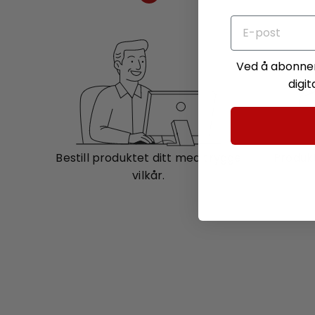
Ved å abonner
digi
Bestill produktet ditt med trygge
Produkt
vilkår.