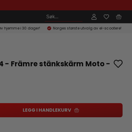
Søk
øv hjemme i 30 dager!
Norges største utvalg av el-scootere!
 - Främre stänkskärm Moto -
LEGG I HANDLEKURV