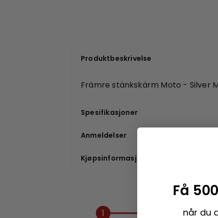
Produktbeskrivelse
Främre stänkskärm Moto - Silver
Spesifikasjoner
Anmeldelser
Kjøpsinformasjon
Få 500
når du 
1