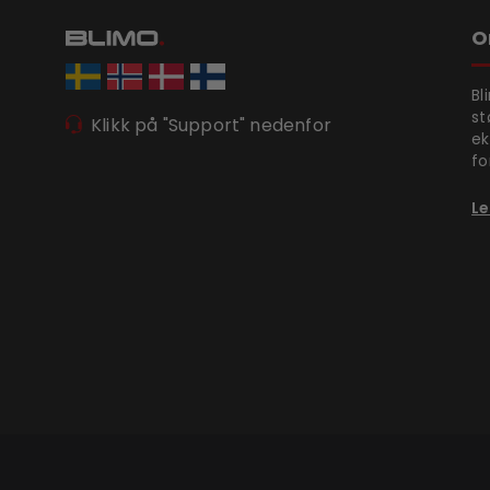
O
Bl
st
Klikk på "Support" nedenfor
ek
fo
Le