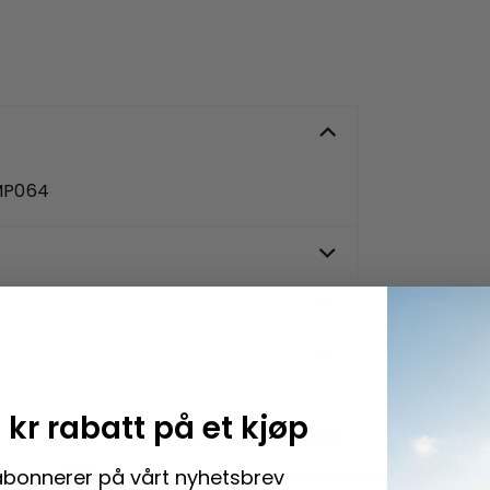
 MP064
 kr rabatt på et kjøp
Slik fungerer det
abonnerer på vårt nyhetsbrev
2
3