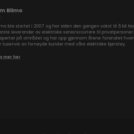
m Blimo
imo ble startet i 2007 og har siden den gangen vokst til å bli N
ørste leverandør av elektriske seniorscootere til privatpersoner.
sperter på området og har opp gjennom årene forandret hve
r tusenvis av fornøyde kunder med våre elektriske kjøretøy.
s mer her