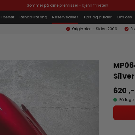
Sommer på dine premisser – kjenn friheten!
Tilbehør
Rehabilitering
Reservedeler
Tips og guider
Om oss
Originalen - Siden 2009
Pr
MP064
Silver
620 ,-
På lager