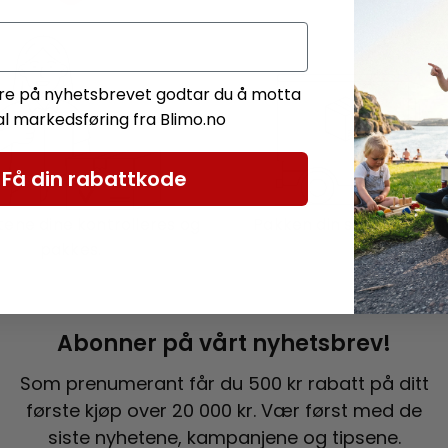
e på nyhetsbrevet godtar du å motta
tal markedsføring fra Blimo.no
Få din rabattkode
ene dine kontrolleres og
Pakken din sendes hjem t
pakkes.
Abonner på vårt nyhetsbrev!
Som prenumerant får du 500 kr rabatt på ditt
første kjøp over 20 000 kr. Vær først med de
siste nyhetene, kampanjene og tipsene.