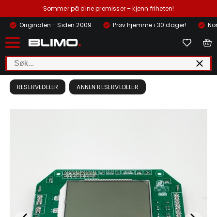
Sommer på dine premisser – kjenn friheten!
Originalen - Siden 2009
Prøv hjemme i 30 dager!
Nor
RESERVEDELER
ANNEN RESERVEDELER