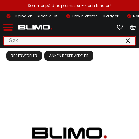
Sommer på dine premisser – kjenn friheten!
Originalen - Siden 2009
Prøv hjemme i 30 dager!
Nor
RESERVEDELER
ANNEN RESERVEDELER