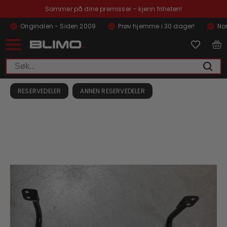
Sommer på dine premisser – kjenn friheten!
Originalen - Siden 2009
Prøv hjemme i 30 dager!
Nor
RESERVEDELER
ANNEN RESERVEDELER