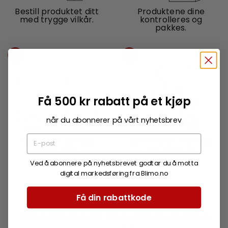
Bestill produktet ditt
Produktene dine
med trygge vilkår.
kontrolleres og
pakkes.
3
4
Få 500 kr rabatt på et kjøp
når du abonnerer på vårt nyhetsbrev
Pakken din sendes
Nyt friheten med ditt
hjem til deg.
nye produkt.
Ved å abonnere på nyhetsbrevet godtar du å motta
digital markedsføring fra Blimo.no
Abonner på vårt nyhetsbrev!
Få din rabattkode
Som prenumerant får du 500 kr rabatt på