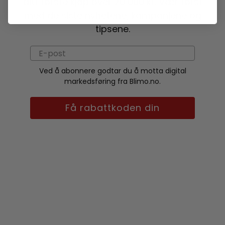
ditt første kjøp over 20 000 kr. Vær først
med de siste nyhetene, kampanjene og
tipsene.
Ved å abonnere godtar du å motta digital
markedsføring fra Blimo.no.
Få rabattkoden din