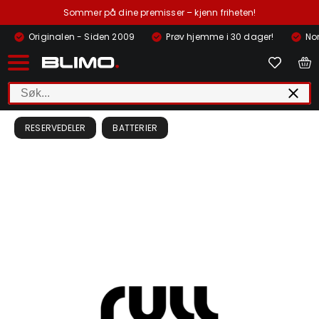
Sommer på dine premisser – kjenn friheten!
Originalen - Siden 2009
Prøv hjemme i 30 dager!
Nor
RESERVEDELER
BATTERIER