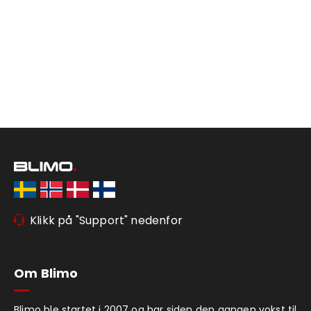
Klikk på "Support" nedenfor
Om Blimo
Blimo ble startet i 2007 og har siden den gangen vokst til