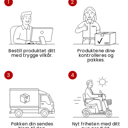
1
2
Bestill produktet ditt
Produktene dine
med trygge vilkår.
kontrolleres og
pakkes.
3
4
Pakken din sendes
Nyt friheten med ditt