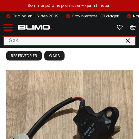
Sommer på dine premisser – kjenn friheten!
Originalen - Siden 2009
Prøv hjemme i 30 dager!
Nor
RESERVEDELER
GASS