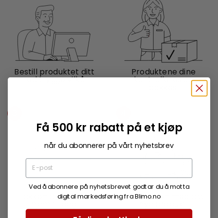
Bestill produktet ditt
Produktene dine
med trygge vilkår.
kontrolleres og
pakkes.
3
4
Få 500 kr rabatt på et kjøp
når du abonnerer på vårt nyhetsbrev
Ved å abonnere på nyhetsbrevet godtar du å motta
Pakken din sendes
Nyt friheten med ditt
digital markedsføring fra Blimo.no
hjem til deg.
nye produkt.