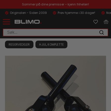
Sommer på dine premisser – kjenn friheten!
Originalen - Siden 2009
Prøv hjemme i 30 dager!
Nor
RESERVEDELER
HJUL, KOMPLETTE