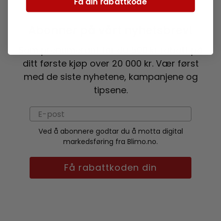
Få din rabattkode
Abonner på vårt nyhetsbrev!
Som prenumerant får du 500 kr rabatt på
ditt første kjøp over 20 000 kr. Vær først
med de siste nyhetene, kampanjene og
tipsene.
Ved å abonnere godtar du å motta digital
markedsføring fra Blimo.no.
Få rabattkoden din