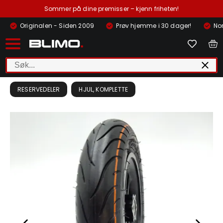
Sommer på dine premisser – kjenn friheten!
Originalen - Siden 2009
Prøv hjemme i 30 dager!
Nor
RESERVEDELER
HJUL, KOMPLETTE