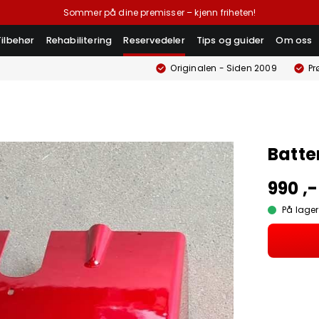
Sommer på dine premisser – kjenn friheten!
Tilbehør
Rehabilitering
Reservedeler
Tips og guider
Om oss
Originalen - Siden 2009
Pr
Batte
990 ,-
På lager