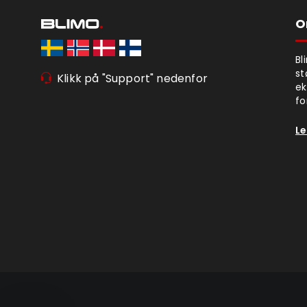
O
Bl
st
Klikk på "Support" nedenfor
ek
fo
Le