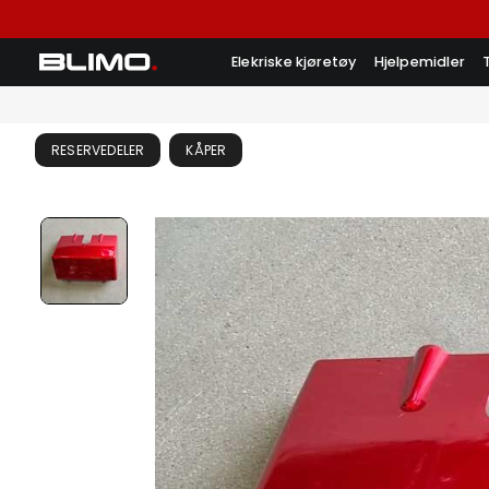
Elekriske kjøretøy
Hjelpemidler
RESERVEDELER
KÅPER