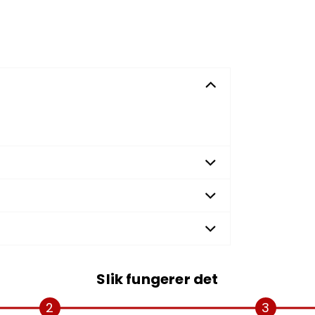
Slik fungerer det
2
3