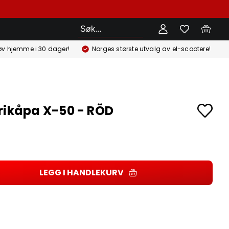
Søk
øv hjemme i 30 dager!
Norges største utvalg av el-scootere!
rikåpa X-50 - RÖD
LEGG I HANDLEKURV