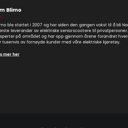
m Blimo
imo ble startet i 2007 og har siden den gangen vokst til å bli N
ørste leverandør av elektriske seniorscootere til privatpersoner.
sperter på området og har opp gjennom årene forandret hve
r tusenvis av fornøyde kunder med våre elektriske kjøretøy.
s mer her