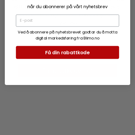
når du abonnerer på vårt nyhetsbrev
ditt første kjøp over 20 000 kr. Vær først
med de siste nyhetene, kampanjene og
tipsene.
Ved å abonnere på nyhetsbrevet godtar du å motta
digital markedsføring fra Blimo.no
Ved å abonnere godtar du å motta digital
Få din rabattkode
markedsføring fra Blimo.no.
Få rabattkoden din