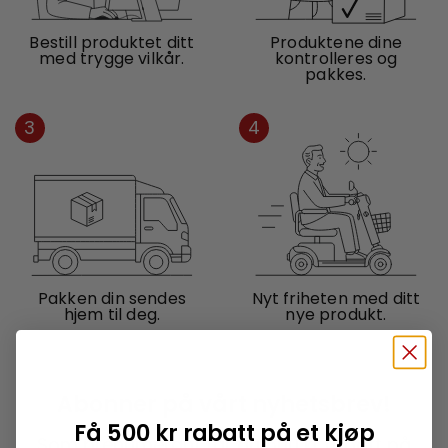
Bestill produktet ditt
Produktene dine
med trygge vilkår.
kontrolleres og
pakkes.
3
4
Pakken din sendes
Nyt friheten med ditt
hjem til deg.
nye produkt.
Abonner på vårt nyhetsbrev!
Få 500 kr rabatt på et kjøp
Som prenumerant får du 500 kr rabatt på