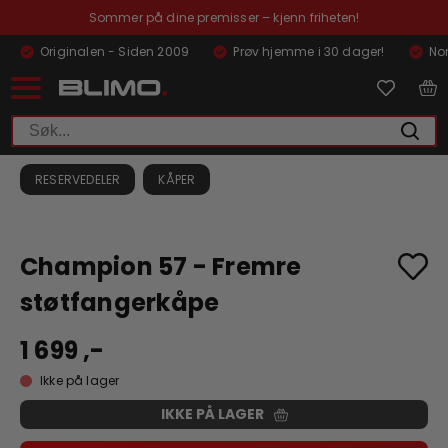
Sommer på dine premisser – kjenn friheten!
Originalen - Siden 2009
Prøv hjemme i 30 dager!
Nor
RESERVEDELER
KÅPER
Champion 57 - Fremre
støtfangerkåpe
1 699 ,-
Ikke på lager
IKKE PÅ LAGER