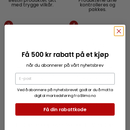
Bestill produktet ditt
Produktene dine
med trygge vilkår.
kontrolleres og
pakkes.
3
4
Få 500 kr rabatt på et kjøp
når du abonnerer på vårt nyhetsbrev
Pakken din sendes
Nyt friheten med ditt
hjem til deg.
nye produkt.
Ved å abonnere på nyhetsbrevet godtar du å motta
digital markedsføring fra Blimo.no
Abonner på vårt nyhetsbrev!
Få din rabattkode
Som prenumerant får du 500 kr rabatt på
ditt første kjøp over 20 000 kr. Vær først