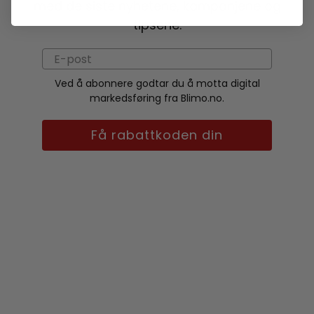
med de siste nyhetene, kampanjene og
tipsene.
Ved å abonnere godtar du å motta digital
markedsføring fra Blimo.no.
Få rabattkoden din