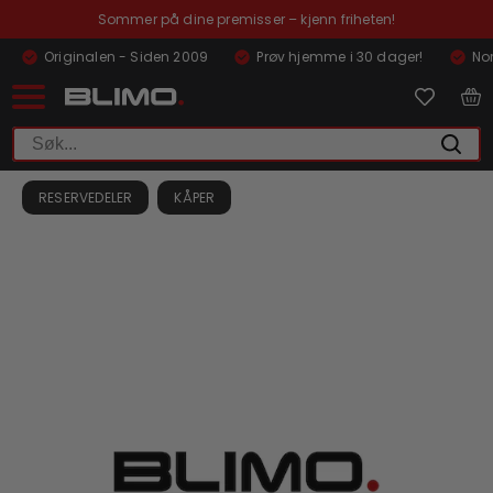
Sommer på dine premisser – kjenn friheten!
Originalen - Siden 2009
Prøv hjemme i 30 dager!
Nor
RESERVEDELER
KÅPER