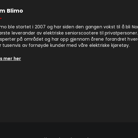
m Blimo
imo ble startet i 2007 og har siden den gangen vokst til å bli N
ørste leverandør av elektriske seniorscootere til privatpersoner.
sperter på området og har opp gjennom årene forandret hve
r tusenvis av fornøyde kunder med våre elektriske kjøretøy.
s mer her