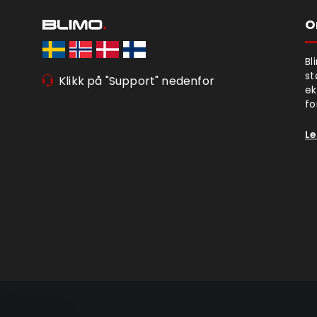
O
Bl
st
Klikk på "Support" nedenfor
ek
fo
Le