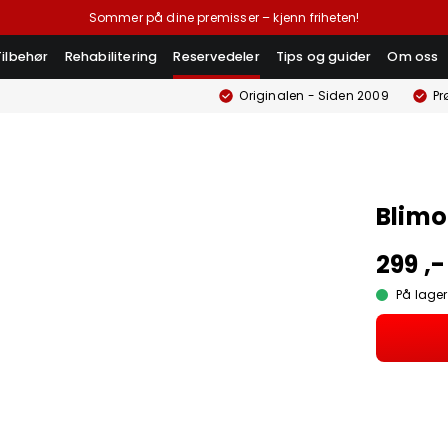
Sommer på dine premisser – kjenn friheten!
Tilbehør
Rehabilitering
Reservedeler
Tips og guider
Om oss
Originalen - Siden 2009
Pr
Blimo
299 ,-
På lager