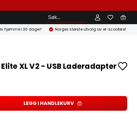
Søk
øv hjemme i 30 dager!
Norges største utvalg av el-scootere!
 Elite XL V2 - USB Laderadapter
LEGG I HANDLEKURV