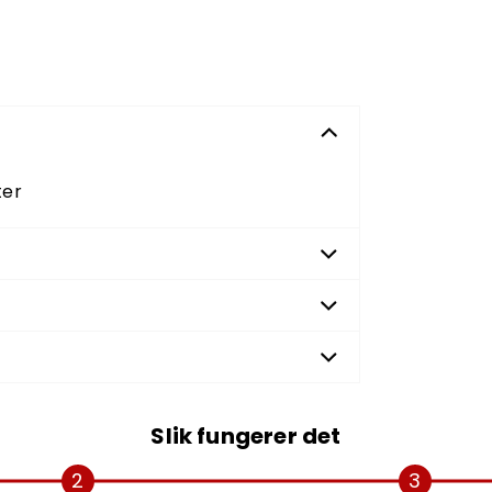
ter
Slik fungerer det
2
3