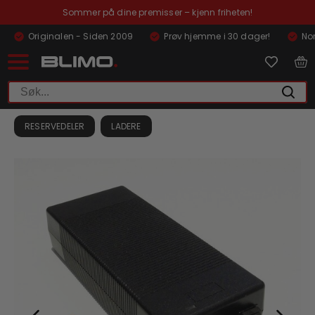
Sommer på dine premisser – kjenn friheten!
Originalen - Siden 2009
Prøv hjemme i 30 dager!
Nor
RESERVEDELER
LADERE