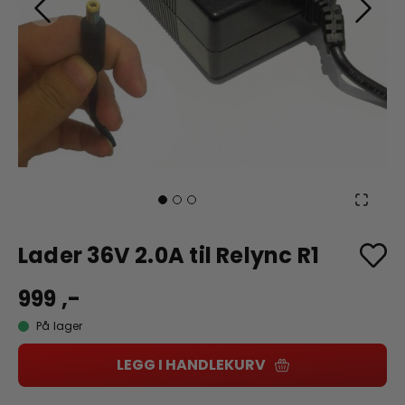
Lader 36V 2.0A til Relync R1
999 ,-
På lager
LEGG I HANDLEKURV