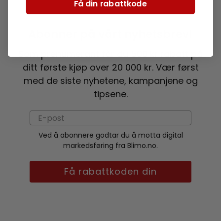
Få din rabattkode
Abonner på vårt nyhetsbrev!
Som prenumerant får du 500 kr rabatt på
ditt første kjøp over 20 000 kr. Vær først
med de siste nyhetene, kampanjene og
tipsene.
Ved å abonnere godtar du å motta digital
markedsføring fra Blimo.no.
Få rabattkoden din