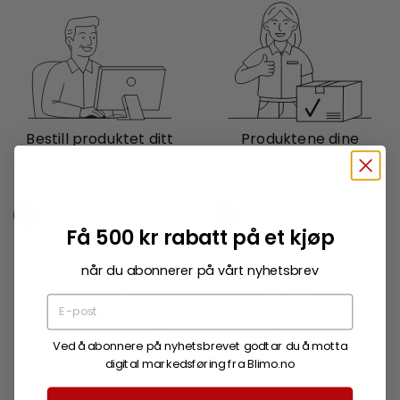
Bestill produktet ditt
Produktene dine
med trygge vilkår.
kontrolleres og
pakkes.
3
4
Få 500 kr rabatt på et kjøp
når du abonnerer på vårt nyhetsbrev
Ved å abonnere på nyhetsbrevet godtar du å motta
digital markedsføring fra Blimo.no
Pakken din sendes
Nyt friheten med ditt
hjem til deg.
nye produkt.