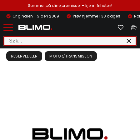
Sommer på dine premisser – kjenn friheten!
Originalen - Siden 2009
Prøv hjemme i 30 dager!
Nor
RESERVEDELER
MOTOR/TRANSMISJON