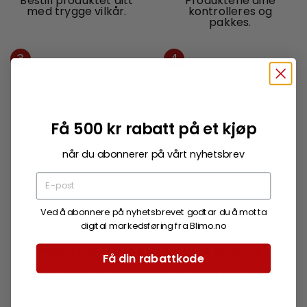
Bestill produktet ditt
Produktene dine
med trygge vilkår.
kontrolleres og
pakkes.
3
4
Få 500 kr rabatt på et kjøp
når du abonnerer på vårt nyhetsbrev
Pakken din sendes
Nyt friheten med ditt
hjem til deg.
nye produkt.
Ved å abonnere på nyhetsbrevet godtar du å motta
digital markedsføring fra Blimo.no
Abonner på vårt nyhetsbrev!
Få din rabattkode
Som prenumerant får du 500 kr rabatt på
ditt første kjøp over 20 000 kr. Vær først