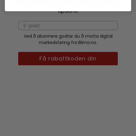
med de siste nyhetene, kampanjene og
tipsene.
Ved å abonnere godtar du å motta digital
markedsføring fra Blimo.no.
Få rabattkoden din