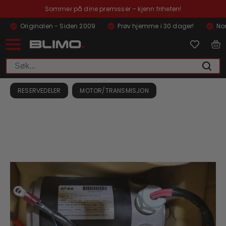
Sommer på dine premisser – kjenn friheten!
Originalen - Siden 2009
Prøv hjemme i 30 dager!
Nor
RESERVEDELER
MOTOR/TRANSMISJON