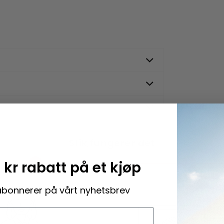
Slik fungerer det
2
3
 kr rabatt på et kjøp
abonnerer på vårt nyhetsbrev