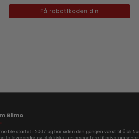
Få rabattkoden din
m Blimo
imo ble startet i 2007 og har siden den gangen vokst til å bli N
ørste leverandør av elektriske seniorscootere til privatpersoner.