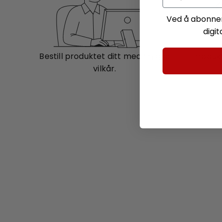
Ved å abonner
digi
Bestill produktet ditt med trygge
Produkt
vilkår.