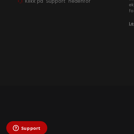
Klikk på "Support" nedenfor
ek
fo
Le