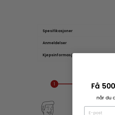
Spesifikasjoner
Anmeldelser
Kjøpsinformasjon
1
Få 500
når du 