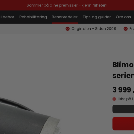
Sommer på dine premisser – kjenn friheten!
Tilbehør
Rehabilitering
Reservedeler
Tips og guider
Om oss
Originalen - Siden 2009
Pr
Blimo
serie
3 999 
Ikke på 