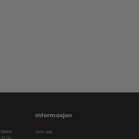
Informasjon
ordens
Om oss
 Vi er