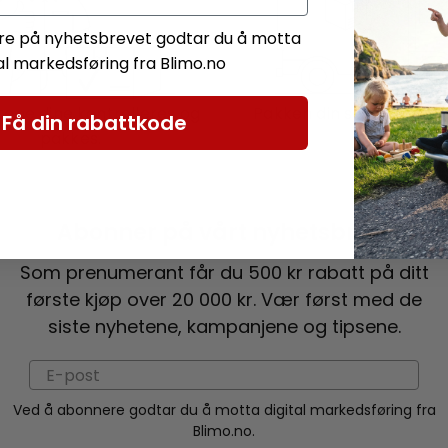
e på nyhetsbrevet godtar du å motta
tal markedsføring fra Blimo.no
ene dine kontrolleres og
Pakken din sendes hjem t
Få din rabattkode
pakkes.
Abonner på vårt nyhetsbrev!
Som prenumerant får du 500 kr rabatt på ditt
første kjøp over 20 000 kr. Vær først med de
siste nyhetene, kampanjene og tipsene.
Ved å abonnere godtar du å motta digital markedsføring fra
Blimo.no.