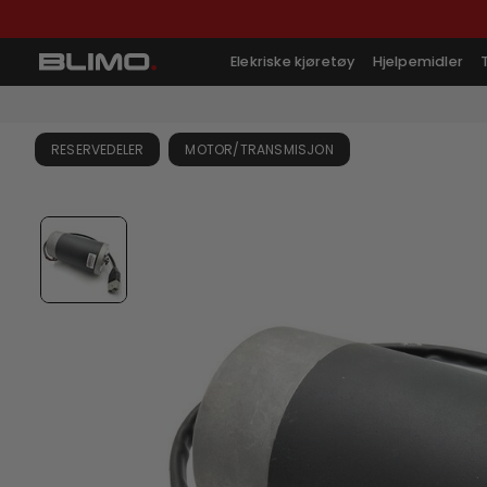
Elekriske kjøretøy
Hjelpemidler
RESERVEDELER
MOTOR/TRANSMISJON