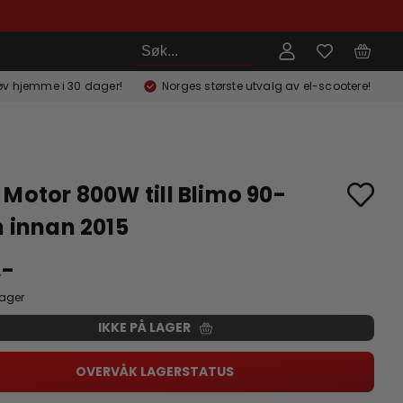
Søk
øv hjemme i 30 dager!
Norges største utvalg av el-scootere!
 Motor 800W till Blimo 90-
n innan 2015
,-
lager
IKKE PÅ LAGER
OVERVÅK LAGERSTATUS