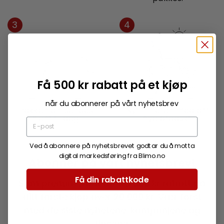
3
4
Få 500 kr rabatt på et kjøp
når du abonnerer på vårt nyhetsbrev
Pakken din sendes
Nyt friheten med ditt
hjem til deg.
nye produkt.
Ved å abonnere på nyhetsbrevet godtar du å motta
digital markedsføring fra Blimo.no
Abonner på vårt nyhetsbrev!
Få din rabattkode
Som prenumerant får du 500 kr rabatt på
ditt første kjøp over 20 000 kr. Vær først
med de siste nyhetene, kampanjene og
tipsene.