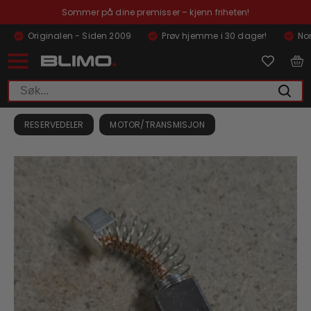
Sommer på dine premisser – kjenn friheten!
Originalen - Siden 2009
Prøv hjemme i 30 dager!
Nor
RESERVEDELER
MOTOR/TRANSMISJON