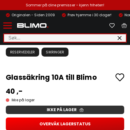
Sommer på dine premisser – kjenn friheten!
Originalen - Siden 2009
Prøv hjemme i 30 dager!
Nor
RESERVEDELER
SIKRINGER
Glassäkring 10A till Blimo
40 ,-
Ikke på lager
IKKE PÅ LAGER
OVERVÅK LAGERSTATUS