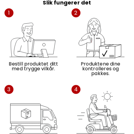
Slik fungerer det
1
2
Bestill produktet ditt
Produktene dine
med trygge vilkår.
kontrolleres og
pakkes.
3
4