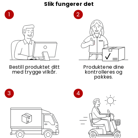
Slik fungerer det
1
2
Bestill produktet ditt
Produktene dine
med trygge vilkår.
kontrolleres og
pakkes.
3
4