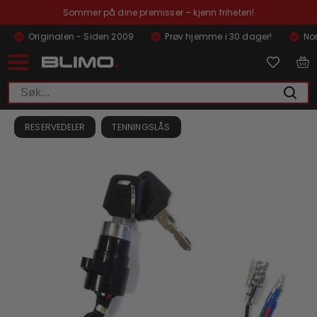
Sommer på dine premisser – kjenn friheten!
Originalen - Siden 2009
Prøv hjemme i 30 dager!
Nor
RESERVEDELER
TENNINGSLÅS