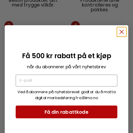
Bestill produktet ditt
Produktene dine
med trygge vilkår.
kontrolleres og
pakkes.
3
4
Få 500 kr rabatt på et kjøp
når du abonnerer på vårt nyhetsbrev
Pakken din sendes
Nyt friheten med ditt
hjem til deg.
nye produkt.
Ved å abonnere på nyhetsbrevet godtar du å motta
digital markedsføring fra Blimo.no
Abonner på vårt nyhetsbrev!
Få din rabattkode
Som prenumerant får du 500 kr rabatt på
ditt første kjøp over 20 000 kr. Vær først