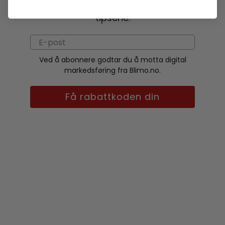
med de siste nyhetene, kampanjene og
tipsene.
Ved å abonnere godtar du å motta digital
markedsføring fra Blimo.no.
Få rabattkoden din