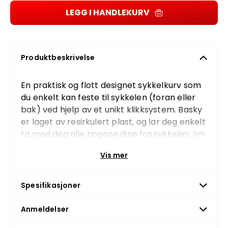
LEGG I HANDLEKURV
Produktbeskrivelse
En praktisk og flott designet sykkelkurv som
du enkelt kan feste til sykkelen (foran eller
bak) ved hjelp av et unikt klikksystem. Basky
er laget av resirkulert plast, og lar deg enkelt
ta med deg alle tingene dine fra sykkelen, inn
i butikken og hjem med god samvittighet.
Vis mer
Med sykkelkurven følger det med en adapter
som du enkelt fester til for eksempel
Spesifikasjoner
sykkelens bagasjestativ. Ved hjelp av den
patenterte adapteren klikker du enkelt
Anmeldelser
Basky på plass, og det er like enkelt å klikke
den ut av adapteren. Dette betyr at