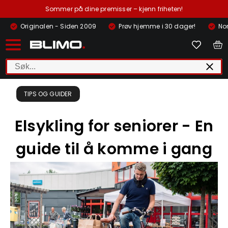
Sommer på dine premisser – kjenn friheten!
Originalen - Siden 2009
Prøv hjemme i 30 dager!
Nor
TIPS OG GUIDER
Elsykling for seniorer - En
guide til å komme i gang