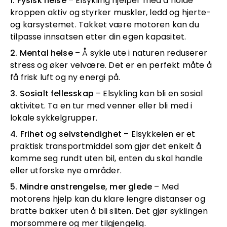
1. Fysisk helse
– Elsykling hjelper med å holde
kroppen aktiv og styrker muskler, ledd og hjerte-
og karsystemet. Takket være motoren kan du
tilpasse innsatsen etter din egen kapasitet.
2. Mental helse
– Å sykle ute i naturen reduserer
stress og øker velvære. Det er en perfekt måte å
få frisk luft og ny energi på.
3. Sosialt fellesskap
– Elsykling kan bli en sosial
aktivitet. Ta en tur med venner eller bli med i
lokale sykkelgrupper.
4. Frihet og selvstendighet
– Elsykkelen er et
praktisk transportmiddel som gjør det enkelt å
komme seg rundt uten bil, enten du skal handle
eller utforske nye områder.
5. Mindre anstrengelse, mer glede
– Med
motorens hjelp kan du klare lengre distanser og
bratte bakker uten å bli sliten. Det gjør syklingen
morsommere og mer tilgjengelig.