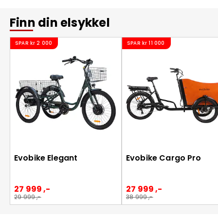
Finn din elsykkel
SPAR
kr 2 000
SPAR
kr 11 000
Evobike Elegant
Evobike Cargo Pro
27 999 ,-
27 999 ,-
29 999 ,-
38 999 ,-