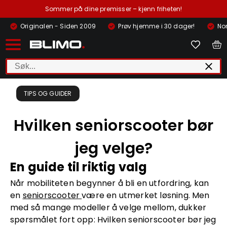
Sommer på dine premisser – kjenn friheten!
Originalen - Siden 2009
Prøv hjemme i 30 dager!
Nor
TIPS OG GUIDER
Hvilken seniorscooter bør
jeg velge?
En guide til riktig valg
Når mobiliteten begynner å bli en utfordring, kan
en
seniorscooter
være en utmerket løsning. Men
med så mange modeller å velge mellom, dukker
spørsmålet fort opp: Hvilken seniorscooter bør jeg