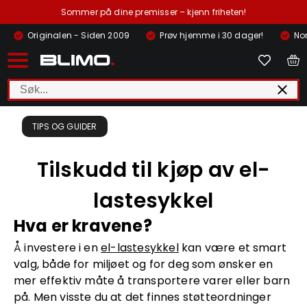
Sommer på dine premisser – kjenn friheten!
Originalen - Siden 2009
Prøv hjemme i 30 dager!
Nor
TIPS OG GUIDER
Tilskudd til kjøp av el-
lastesykkel
Hva er kravene?
Å investere i en
el-lastesykkel
kan være et smart
valg, både for miljøet og for deg som ønsker en
mer effektiv måte å transportere varer eller barn
på. Men visste du at det finnes støtteordninger