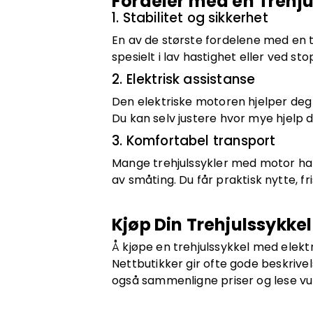
Fordeler med en Trehju
1. Stabilitet og sikkerhet
En av de største fordelene med en tr
spesielt i lav hastighet eller ved st
2. Elektrisk assistanse
Den elektriske motoren hjelper deg 
Du kan selv justere hvor mye hjelp d
3. Komfortabel transport
Mange trehjulssykler med motor har
av småting. Du får praktisk nytte, fris
Kjøp Din Trehjulssykkel
Å kjøpe en trehjulssykkel med elektr
Nettbutikker gir ofte gode beskrivel
også sammenligne priser og lese vu