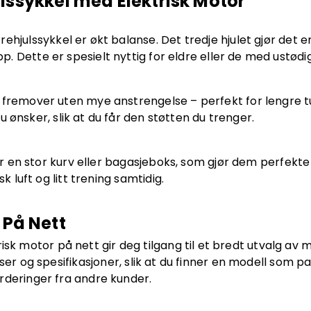
lssykkel med Elektrisk Motor
ehjulssykkel er økt balanse. Det tredje hjulet gjør det e
opp. Dette er spesielt nyttig for eldre eller de med ustødi
fremover uten mye anstrengelse – perfekt for lengre tu
u ønsker, slik at du får den støtten du trenger.
 en stor kurv eller bagasjeboks, som gjør dem perfekte 
k luft og litt trening samtidig.
 På Nett
isk motor på nett gir deg tilgang til et bredt utvalg av m
ser og spesifikasjoner, slik at du finner en modell som p
rderinger fra andre kunder.