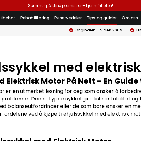
Sommer på dine premisser – kjenn friheten!
Tilbehør
Rehabilitering
Reservedeler
Tips og guider
Om oss
Originalen - Siden 2009
Pr
lssykkel med elektris
 Elektrisk Motor På Nett – En Guide t
r er en utmerket løsning for deg som ønsker å forbedr
 problemer. Denne typen sykkel gir ekstra stabilitet og
 med balanseutfordringer eller de som bare ønsker en me
fordelene ved å kjøpe trehjulssykkel med elektrisk mot