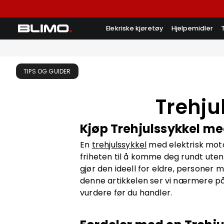
Elekriske kjøretøy
Hjelpemidler
TIPS OG GUIDER
Trehju
Kjøp Trehjulssykkel med
En
trehjulssykkel
med elektrisk moto
friheten til å komme deg rundt uten
gjør den ideell for eldre, personer
denne artikkelen ser vi nærmere på 
vurdere før du handler.