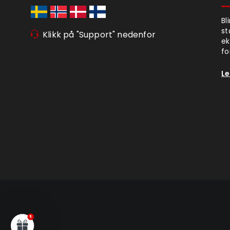
Bl
st
Klikk på "Support" nedenfor
ek
fo
Le