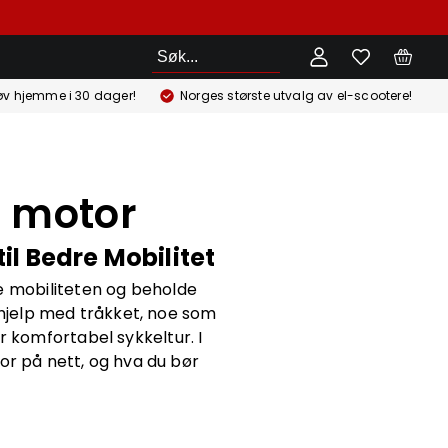
Søk
øv hjemme i 30 dager!
Norges største utvalg av el-scootere!
k motor
il Bedre Mobilitet
e mobiliteten og beholde
 hjelp med tråkket, noe som
r komfortabel sykkeltur. I
or på nett, og hva du bør