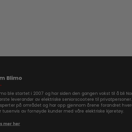
m Blimo
imo ble startet i 2007 og har siden den gangen vokst til å bli N
ørste leverandør av elektriske seniorscootere til privatpersoner.
sperter på området og har opp gjennom årene forandret hve
r tusenvis av fornøyde kunder med våre elektriske kjøretøy.
s mer her