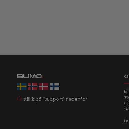
O
Bl
st
Klikk på "Support" nedenfor
ek
fo
Le