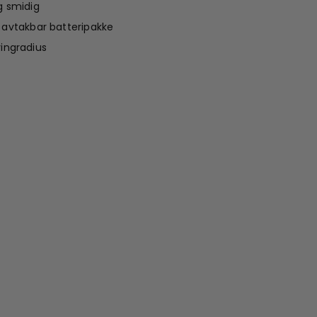
g smidig
 avtakbar batteripakke
ingradius