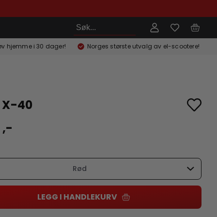
Søk
øv hjemme i 30 dager!
Norges største utvalg av el-scootere!
 X-40
 ,-
Rød
LEGG I HANDLEKURV