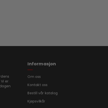
Informasjon
ordens
Om oss
 Vi er
Kontakt oss
rdagen
Bestill vår katalog
Kjøpsvilkår