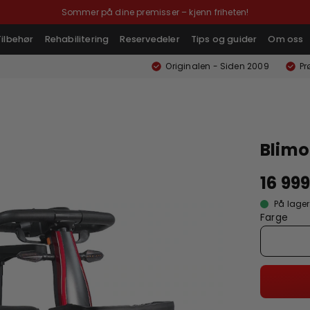
Sommer på dine premisser – kjenn friheten!
Tilbehør
Rehabilitering
Reservedeler
Tips og guider
Om oss
Originalen - Siden 2009
Pr
Blimo
16 999
På lager
Farge